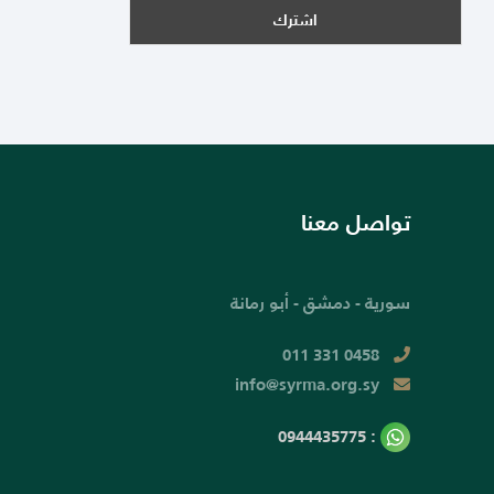
تواصل معنا
سورية - دمشق - أبو رمانة
011 331 0458
info@syrma.org.sy
: 0944435775