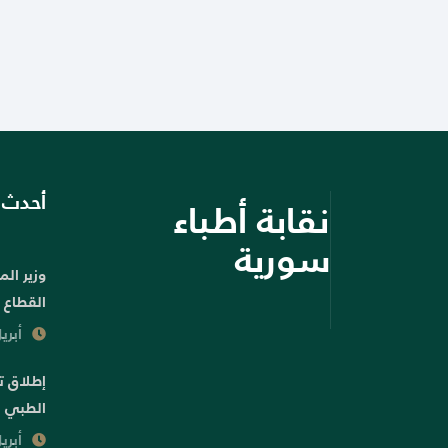
أحدث ا
نقابة أطباء
سورية
وزير الم
القطاع 
أبريل 29, 
الطبي ا
أبريل 27, 