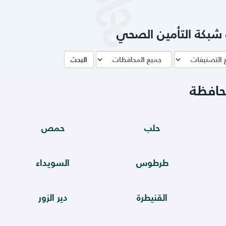
شبكة التأمين الصحي
اص
المحافظة
البحث
حافظة
حلب
حمص
طرطوس
السويداء
القنيطرة
دير الزور